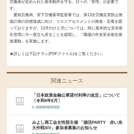
労働者が定められた基本動作を守る、日々の「管理」が必要で
す。
愛知労働局、管下労働基準監督署では、第13次労働災害防止推
進計画の目標達成に向け、リスクアセスメントの推進・定着を図
っておりますが、12月のひと月については、特に基本的な安全衛
生管理に今一度立ち戻ることを提唱し、「職場の年末安全衛生推
進運動」を実施します。
★詳しくは下記チラシ(PDFファイル)をご覧ください。
関連ニュース
「日本政策金融公庫貸付利率の改定」について
〔令和8年8月〕
2026年08月03日
みよし商工会女性部主催 「婚活PARTY 赤い糸
大作戦XIV」参加者募集のお知らせ