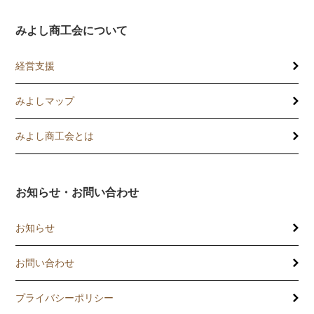
みよし商工会について
経営支援
みよしマップ
講習会
記帳相談指導
みよし商工会とは
個別企業診断
お知らせ・お問い合わせ
労働保険事務委託
お知らせ
設備・運転資金の相談
お問い合わせ
優良従業員表彰
プライバシーポリシー
火災共済制度