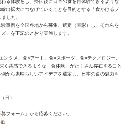
関わる体験をし、帰国後に日本の食を再体験できるような
度
の輸出拡大につなげていくことを目的とする「食かけるプ
しました。
済制度
体験事例を全国各地から募集、選定（表彰）し、それらを
イズ」を下記のとおり実施します。
共済制度
産防止共済制
ンタメ、食×アート、食×スポーツ、食×テクノロジー、
、深く共感できるような「食体験」がたくさん存在すること
事例から素晴らしいアイデアを選定し、日本の食の魅力を
共済制度
日（日）
募フォーム」から応募ください。
.jp