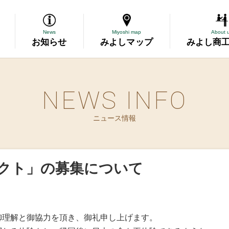
News
Miyoshi map
About 
お知らせ
みよしマップ
みよし商
NEWS INFO
導
ニュース情報
断
務委託
クト」の募集について
資金の相談
表彰
御理解と御協力を頂き、御礼申し上げます。