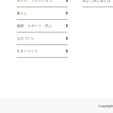
記帳相談指導
キレイ・ファッション
みよし商工会とは
個別企業診断
暮らし
労働保険事務委
健康・スポーツ・学ぶ
設備・運転資金
ものづくり
優良従業員表彰
すまいづくり
火災共済制度
中小企業共済制
小規模企業共済
中小企業倒産防
Copyright
特定退職金共済