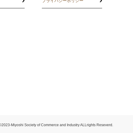
プライバシーポリシー
託
の相談
度
制度
止共済制度
©2023-Miyoshi Society of Commerce and Industry ALLrights Reseverd.
制度