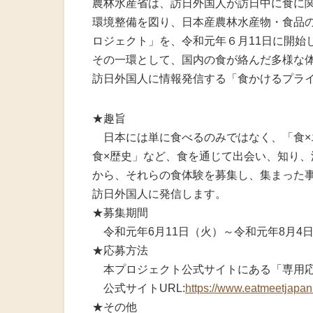
農林水産省は、訪日外国人が訪日中に食に
火災共済制
環境整備を図り、日本産農林水産物・食品
ロジェクト」を、令和元年６月11日に開始
中小企業共
その一環として、国内の食が絡んだ多様な
訪日外国人に情報発信する「食かけるプラ
小規模企業
中小企業倒
★趣旨
日本には単に食べるのみではなく、「食×エ
度
食×歴史」など、食を通じて出会い、知り
から、それらの食体験を募集し、集まった
特定退職金
訪日外国人に発信します。
★募集期間
令和元年6月11日（火）～令和元年8月4
★応募方法
本プロジェクト公式サイトにある「専用応
公式サイトURL:
https://www.eatmeetjapan
★その他