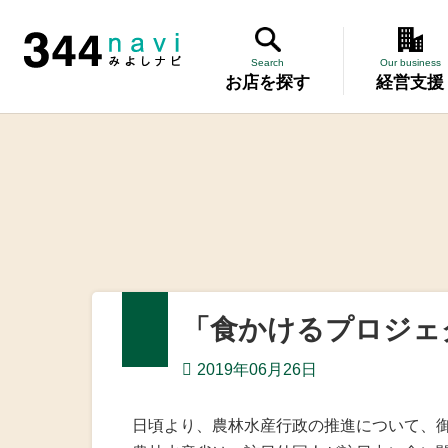
344 Navi
Search
Our business
お店を探す
経営支援
講習会
記帳相談指
個別企業診
労働保険事
「食かけるプロジェ
設備・運転
2019年06月26日
優良従業員
日頃より、農林水産行政の推進について、