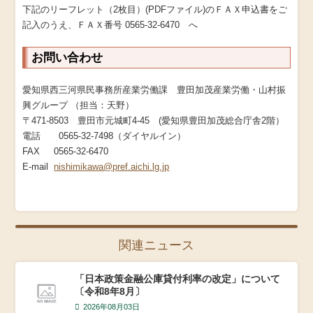
下記のリーフレット（2枚目）(PDFファイル)のＦＡＸ申込書をご
記入のうえ、ＦＡＸ番号 0565-32-6470 へ
お問い合わせ
愛知県西三河県民事務所産業労働課 豊田加茂産業労働・山村振
興グループ （担当：天野）
〒471-8503 豊田市元城町4-45 (愛知県豊田加茂総合庁舎2階）
電話 0565-32-7498（ダイヤルイン）
FAX 0565-32-6470
E-mail
nishimikawa@pref.aichi.lg.jp
関連ニュース
「日本政策金融公庫貸付利率の改定」について
〔令和8年8月〕
2026年08月03日