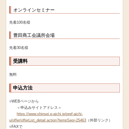
オンラインセミナー
先着100名様
豊田商工会議所会場
先着30名様
受講料
無料
申込方法
○WEBページから
＜申込みサイトアドレス＞
https://www.shinsei.e-aichi.jp/pref-aichi-
u/offer/offerList_detail.action?tempSeq=25463
（外部リンク）
○FAXで