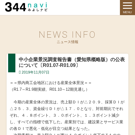
344 Navi
MENU
NEWS INFO
ニュース情報
中小企業景況調査報告書（愛知県概略版）の公表
について〔R01.07-R01.09〕
2019年11月07日
＝＝県内商工会地区における産業全体景況＝＝
（R1.7～R1.9期実績、R01.10～12期見通し）
今期の産業全体の景況は、売上額ＤＩが△２０.９、採算ＤＩが
△２５．３、資金繰りＤＩが△１７．０となり、対前期比でそれ
ぞれ、４．８ポイント、３．０ポイント、１．３ポイント減少
し、すべての指標で低下した。産業別では、建設業とサービス業
の各ＤＩで悪化・低化が目立つ結果となった。