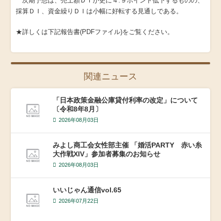
次期予想は、売上額ＤＩが更に４.９ポイント低下するものの、
採算ＤＩ、資金繰りＤＩは小幅に好転する見通しである。
★詳しくは下記報告書(PDFファイル)をご覧ください。
関連ニュース
「日本政策金融公庫貸付利率の改定」について
〔令和8年8月〕
2026年08月03日
みよし商工会女性部主催 「婚活PARTY 赤い糸
大作戦XIV」参加者募集のお知らせ
2026年08月03日
いいじゃん通信vol.65
2026年07月22日