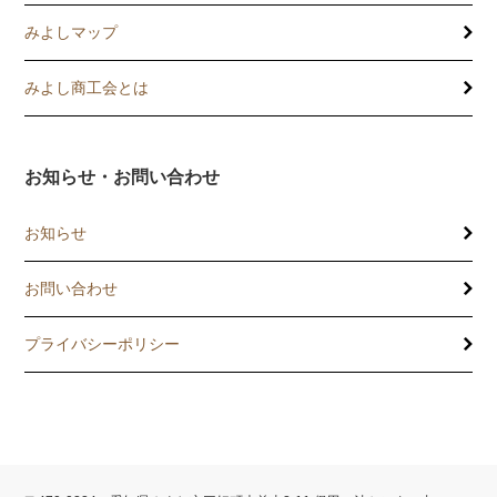
みよしマップ
講習会
記帳相談指導
みよし商工会とは
個別企業診断
お知らせ・お問い合わせ
労働保険事務委託
お知らせ
設備・運転資金の相談
お問い合わせ
優良従業員表彰
プライバシーポリシー
火災共済制度
中小企業共済制度
小規模企業共済制度