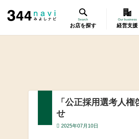
344 Navi
Search
Our business
お店を探す
経営支援
講習会
記帳相談指
個別企業診
労働保険事
「公正採用選考人権
設備・運転
せ
優良従業員
2025年07月10日