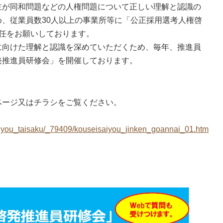
度
が同和問題などの人権問題について正しい理解と認識の
、従業員数30人以上の事業所等に「公正採用選考人権啓
済制度
選任をお願いしております。
向けた理解と認識を深めていただくため、毎年、推進員
共済制度
発推進員研修会」を開催しております。
。
産防止共済制
ページ又はチラシをご覧ください。
共済制度
gyou_taisaku/_79409/kouseisaiyou_jinken_goannai_01.htm