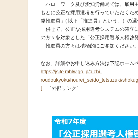
火災共済制
ハローワーク及び愛知労働局では、雇用主
もとに公正な採用選考を行っていただくため
中小企業共
発推進員」( 以下「推進員」という。）の
併せて、公正な採用選考システムの確立に
小規模企業
の方々を対象とした「公正採用選考人権啓
推進員の方々は積極的にご参加ください
中小企業倒
度
なお、詳細やお申し込み方法は下記ホーム
https://jsite.mhlw.go.jp/aichi-
特定退職金
roudoukyoku/hourei_seido_tetsuzuki/shoku
l
〔外部リンク〕