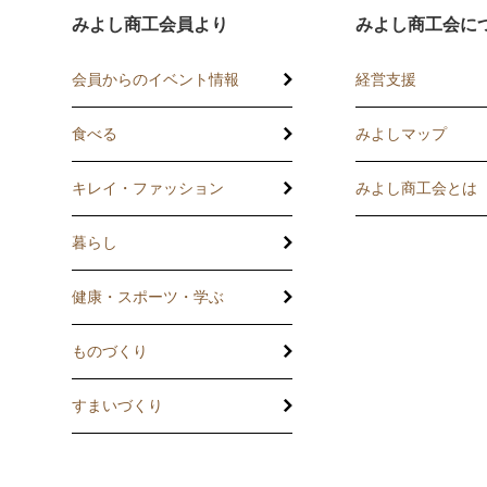
みよし商工会員より
みよし商工会に
会員からのイベント情報
経営支援
食べる
みよしマップ
講習会
記帳相談指導
キレイ・ファッション
みよし商工会とは
個別企業診断
暮らし
労働保険事務委
健康・スポーツ・学ぶ
設備・運転資金
ものづくり
優良従業員表彰
すまいづくり
火災共済制度