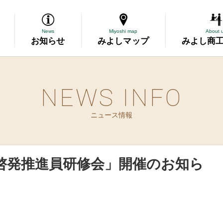
News
Miyoshi map
About 
お知らせ
みよしマップ
みよし商
NEWS INFO
導
ニュース情報
断
務委託
啓発推進員研修会」開催のお知ら
資金の相談
表彰