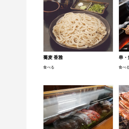
火災共済制
News
お知らせ
中小企業共
Contact
お問い合わせ
小規模企業
中小企業倒
蕎麦 香雅
串・
度
食べる
食べ
特定退職金