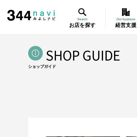
TOP
/
ショップガイド
344 Navi
Search
Our business
お店を探す
経営支援
Search
お店を探す
講習会
About us
みよし商工会とは
SHOP GUIDE
記帳相談指
Our business
事業案内
ショップガイド
講習会
個別企業診
記帳相談指導
個別企業診断
労働保険事務委託
設備・運転資金の相談
労働保険事
優良従業員表彰
火災共済制度
中小企業共済制度
設備・運転
小規模企業共済制度
中小企業倒産防止共済制度
特定退職金共済制度
優良従業員
Miyoshi map
みよしマップ