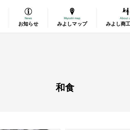
News
Miyoshi map
About 
お知らせ
みよしマップ
みよし商
導
断
和食
務委託
資金の相談
表彰