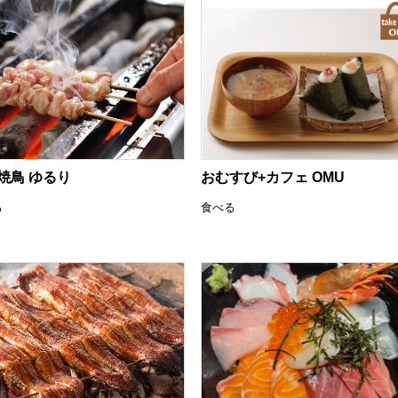
度
済制度
共済制度
産防止共済制
焼鳥 ゆるり
おむすび+カフェ OMU
る
食べる
共済制度