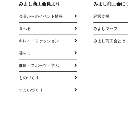
みよし商工会員より
みよし商工会に
会員からのイベント情報
経営支援
食べる
みよしマップ
講習会
記帳相談指導
キレイ・ファッション
みよし商工会とは
個別企業診断
暮らし
労働保険事務委
健康・スポーツ・学ぶ
設備・運転資金
ものづくり
優良従業員表彰
すまいづくり
火災共済制度
中小企業共済制
小規模企業共済