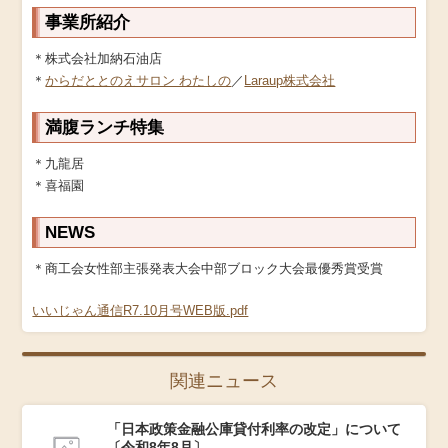
事業所紹介
＊株式会社加納石油店
＊
からだととのえサロン わたしの
／
Laraup株式会社
満腹ランチ特集
＊九龍居
＊喜福園
NEWS
＊商工会女性部主張発表大会中部ブロック大会最優秀賞受賞
いいじゃん通信R7.10月号WEB版.pdf
関連ニュース
「日本政策金融公庫貸付利率の改定」について
〔令和8年8月〕