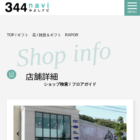
344 Navi
MENU
Search
TOP
/
ギフト 花
/
雑貨＆ギフト RAPOR
お店を探す
About us
みよし商工会とは
店舗詳細
Our business
ショップ検索 / フロアガイド
事業案内
講習会
Miyoshi map
みよしマップ
記帳相談指導
個別企業診断
News
お知らせ