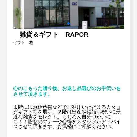
労働保険事務委託
Contact
お問い合わせ
設備・運転資金の相談
雑貨＆ギフト RAPOR
優良従業員表彰
ギフト 花
火災共済制度
中小企業共済制度
心のこもった贈り物、お返し品選びのお手伝いを
小規模企業共済制度
させて頂きます。
中小企業倒産防止共済制度
１階には冠婚葬祭などでご利用いただけるカタロ
グギフト等を展示。２階は出産や結婚お祝いに最
適な雑貨をセレクト。もちろん自分づかいに
も！！贈答のマナーや心得をスタッフがアドバイ
特定退職金共済制度
スさせて頂きます。お気軽にご相談ください。