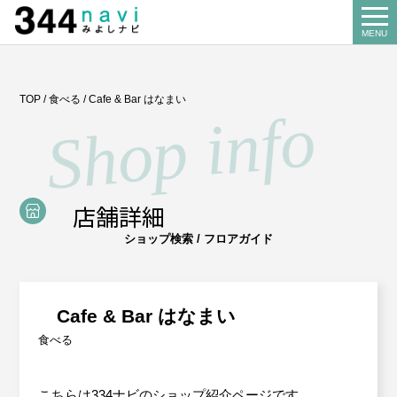
344 Navi
MENU
Search
TOP
/
食べる
/
Cafe & Bar はなまい
お店を探す
About us
みよし商工会とは
店舗詳細
Our business
ショップ検索 / フロアガイド
事業案内
講習会
Miyoshi map
Cafe & Bar はなまい
みよしマップ
記帳相談指導
食べる
個別企業診断
News
お知らせ
こちらは334ナビのショップ紹介ページです。