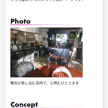
労働保険事務委託
Contact
お問い合わせ
設備・運転資金の相談
優良従業員表彰
火災共済制度
中小企業共済制度
小規模企業共済制度
陽光が差し込む店内で、心和むひとときを
中小企業倒産防止共済制度
特定退職金共済制度