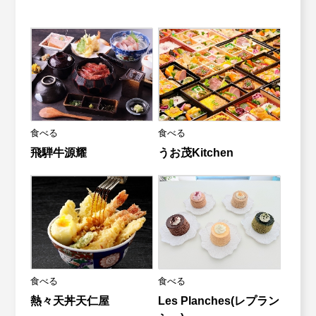
食べる
食べる
飛騨牛源耀
うお茂Kitchen
食べる
食べる
熱々天丼天仁屋
Les Planches(レプラン