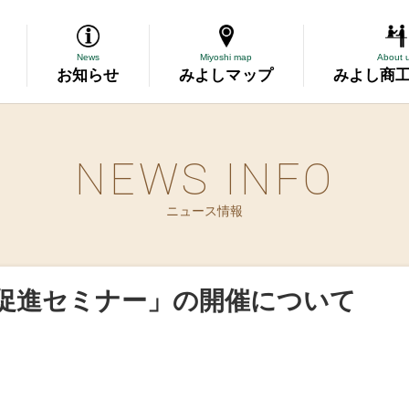
News
Miyoshi map
About 
お知らせ
みよしマップ
みよし商
NEWS INFO
導
ニュース情報
断
務委託
促進セミナー」の開催について
資金の相談
表彰