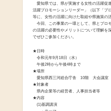
火災共済制
愛知県では、県が実施する女性の活躍促進
活躍プロモーションリーダー」（以下「プ
中小企業共
等に、女性の活躍に向けた取組や県施策の
今回、この事業の一環として、県とプロモ
小規模企業
の活躍の必要性やメリットについて理解を
でぜひご参加ください。
中小企業倒
度
★日時
令和元年9月18日（水）
特定退職金
午後2時から午後4時まで
★場所
愛知県西三河総合庁舎 10階 大会議室
★対象者
県内企業等の経営者、人事担当者等
★内容
(1)基調講演