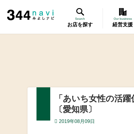
344 Navi
Search
Our business
お店を探す
経営支援
講習会
記帳相談指
個別企業診
労働保険事
「あいち女性の活躍
設備・運転
〔愛知県〕
優良従業員
2019年08月09日