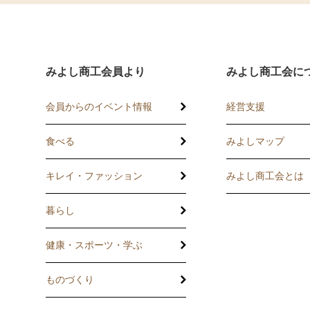
みよし商工会員より
みよし商工会に
会員からのイベント情報
経営支援
食べる
みよしマップ
講習会
記帳相談指導
キレイ・ファッション
みよし商工会とは
個別企業診断
暮らし
労働保険事務委
健康・スポーツ・学ぶ
設備・運転資金
ものづくり