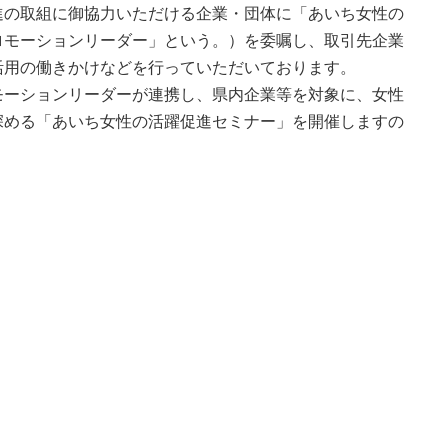
度
の取組に御協力いただける企業・団体に「あいち女性の
ロモーションリーダー」という。）を委嘱し、取引先企業
済制度
活用の働きかけなどを行っていただいております。
ーションリーダーが連携し、県内企業等を対象に、女性
共済制度
深める「あいち女性の活躍促進セミナー」を開催しますの
産防止共済制
共済制度