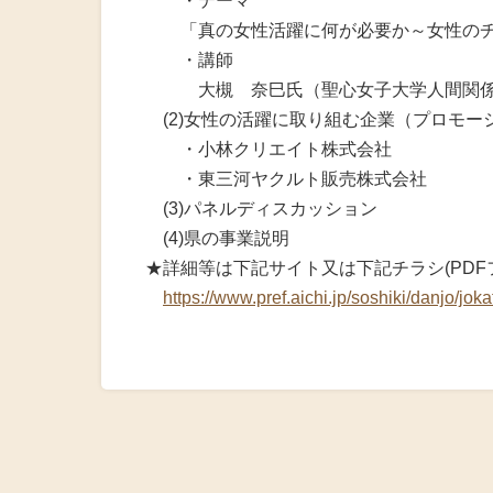
・テーマ
「真の女性活躍に何が必要か～女性のチ
・講師
大槻 奈巳氏（聖心女子大学人間関係学
(2)女性の活躍に取り組む企業（プロモー
・小林クリエイト株式会社
・東三河ヤクルト販売株式会社
(3)パネルディスカッション
(4)県の事業説明
★詳細等は下記サイト又は下記チラシ(PDF
https://www.pref.aichi.jp/soshiki/danjo/jok