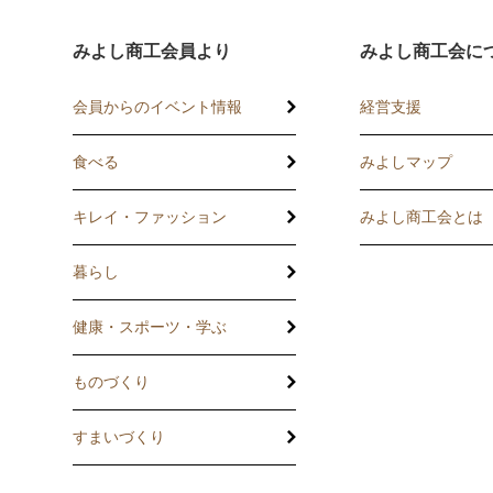
みよし商工会員より
みよし商工会に
会員からのイベント情報
経営支援
食べる
みよしマップ
講習会
記帳相談指導
キレイ・ファッション
みよし商工会とは
個別企業診断
暮らし
労働保険事務委
健康・スポーツ・学ぶ
設備・運転資金
ものづくり
優良従業員表彰
すまいづくり
火災共済制度