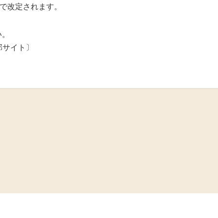
度
付で改定されます。
済制度
い。
部サイト〕
共済制度
産防止共済制
共済制度