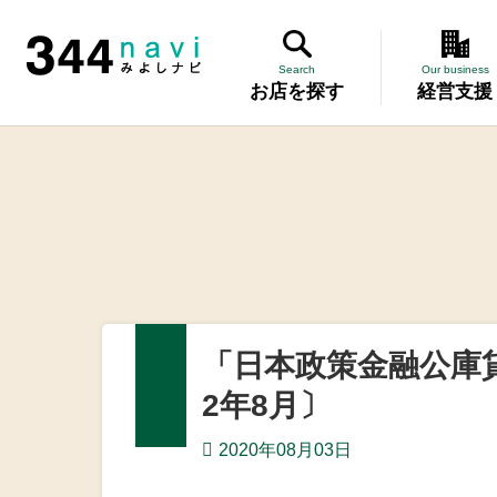
344 Navi
Search
Our business
お店を探す
経営支援
講習会
記帳相談指
個別企業診
労働保険事
「日本政策金融公庫
設備・運転
2年8月〕
優良従業員
2020年08月03日