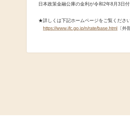
火災共済制
日本政策金融公庫の金利が令和2年8月3日
中小企業共
★詳しくは下記ホームページをご覧くださ
https://www.jfc.go.jp/n/rate/base.html
〔外
小規模企業
中小企業倒
度
特定退職金