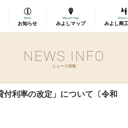
News
Miyoshi map
About 
お知らせ
みよしマップ
みよし商
NEWS INFO
導
ニュース情報
断
務委託
貸付利率の改定」について〔令和
資金の相談
表彰