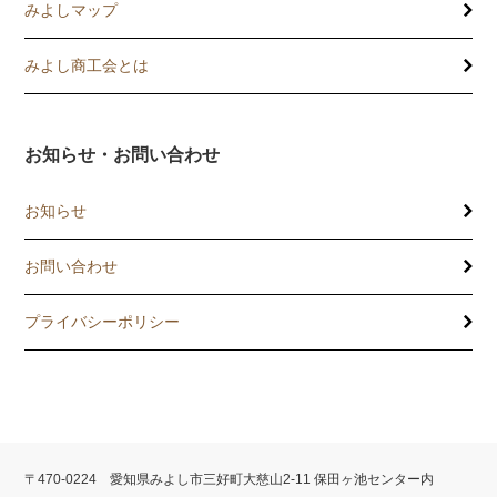
みよしマップ
講習会
記帳相談指導
みよし商工会とは
個別企業診断
お知らせ・お問い合わせ
労働保険事務委託
お知らせ
設備・運転資金の相談
お問い合わせ
優良従業員表彰
プライバシーポリシー
火災共済制度
中小企業共済制度
小規模企業共済制度
〒470-0224 愛知県みよし市三好町大慈山2-11 保田ヶ池センター内