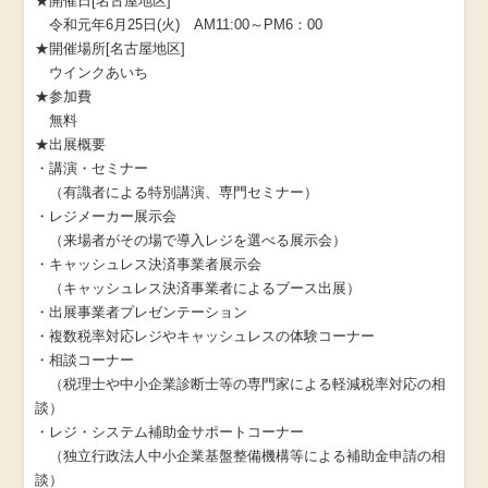
★開催日[名古屋地区]
令和元年6月25日(火) AM11:00～PM6：00
★開催場所[名古屋地区]
ウインクあいち
★参加費
無料
★出展概要
・講演・セミナー
（有識者による特別講演、専門セミナー）
・レジメーカー展示会
（来場者がその場で導入レジを選べる展示会）
・キャッシュレス決済事業者展示会
（キャッシュレス決済事業者によるブース出展）
・出展事業者プレゼンテーション
・複数税率対応レジやキャッシュレスの体験コーナー
・相談コーナー
（税理士や中小企業診断士等の専門家による軽減税率対応の相
談）
・レジ・システム補助金サポートコーナー
（独立行政法人中小企業基盤整備機構等による補助金申請の相
談）