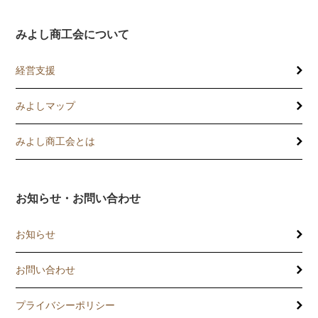
みよし商工会について
経営支援
みよしマップ
講習会
記帳相談指導
みよし商工会とは
個別企業診断
お知らせ・お問い合わせ
労働保険事務委託
お知らせ
設備・運転資金の相談
お問い合わせ
優良従業員表彰
プライバシーポリシー
火災共済制度