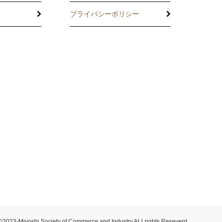
プライバシーポリシー
託
の相談
度
制度
止共済制度
©2023-Miyoshi Society of Commerce and Industry ALLrights Reseverd.