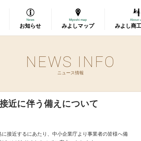
News
Miyoshi map
About 
お知らせ
みよしマップ
みよし商
NEWS INFO
導
ニュース情報
断
務委託
0号接近に伴う備えについて
資金の相談
表彰
島に接近するにあたり、中小企業庁より事業者の皆様へ備