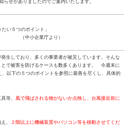
お知らせがありましたのでご案内いたします。
度
済制度
たい５つのポイント」
共済制度
庁より）
産防止共済制
発生しており、多くの事業者が被災しています。そんな
ことで被害を防げるケースも数多くあります。 今週末に
え、以下の５つのポイントを参照に最善を尽くし、具体的
共済制度
工具等、
風で飛ばされる物がないか点検し、台風接近前に
備え、
２階以上に機械装置やパソコン等を移動させてくだ