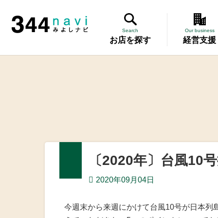
344 Navi
Search
Our business
お店を探す
経営支援
講習会
記帳相談指
個別企業診
労働保険事
〔2020年〕台風1
設備・運転
2020年09月04日
優良従業員
今週末から来週にかけて台風10号が日本列