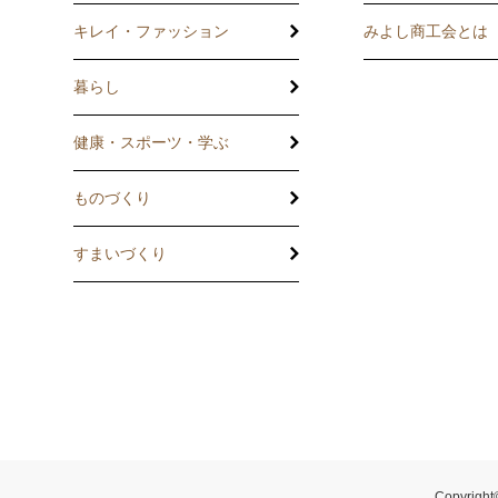
記帳相談指導
キレイ・ファッション
みよし商工会とは
個別企業診断
暮らし
労働保険事務委
健康・スポーツ・学ぶ
設備・運転資金
ものづくり
優良従業員表彰
すまいづくり
火災共済制度
中小企業共済制
小規模企業共済
中小企業倒産防
Copyright