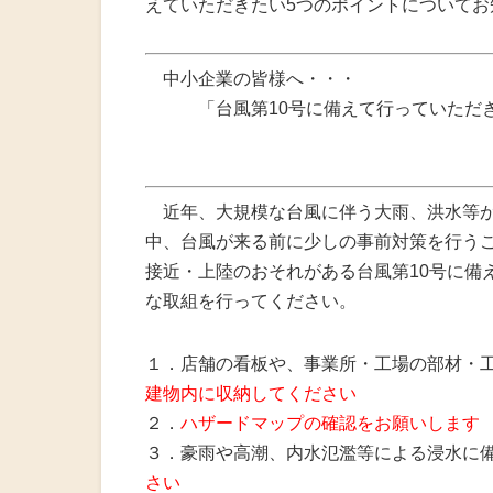
えていただきたい5つのポイントについて
火災共済制
中小企業共
中小企業の皆様へ・・・
「台風第10号に備えて行っていただき
小規模企業
（中小企業
中小企業倒
近年、大規模な台風に伴う大雨、洪水等が
度
中、台風が来る前に少しの事前対策を行う
接近・上陸のおそれがある台風第10号に備
特定退職金
な取組を行ってください。
１．店舗の看板や、事業所・工場の部材・
建物内に収納してください
２．
ハザードマップの確認をお願いします
３．豪雨や高潮、内水氾濫等による浸水に
さい