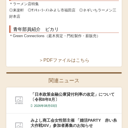
＊ラーメン店特集
◎来楽軒 ◎ｻﾝｷｭｰﾗｰﾒﾝみよし市福田店 ◎ネギいちラーメン三
好本店
青年部員紹介 ピカリ
＊Green Connections（庭木剪定・門松製作・薪販売）
＞PDFファイルはこちら
関連ニュース
「日本政策金融公庫貸付利率の改定」について
〔令和8年8月〕
2026年08月03日
みよし商工会女性部主催 「婚活PARTY 赤い糸
大作戦XIV」参加者募集のお知らせ