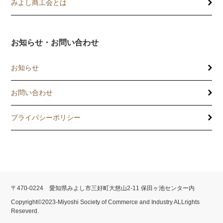
記帳相談指導
みよし商工会とは
個別企業診断
お知らせ・お問い合わせ
労働保険事務委託
お知らせ
設備・運転資金の相談
お問い合わせ
優良従業員表彰
プライバシーポリシー
火災共済制度
中小企業共済制度
小規模企業共済制度
〒470-0224 愛知県みよし市三好町大慈山2-11 保田ヶ池センター内
中小企業倒産防止共済制度
Copyright©2023-Miyoshi Society of Commerce and Industry ALLrights
Reseverd.
特定退職金共済制度