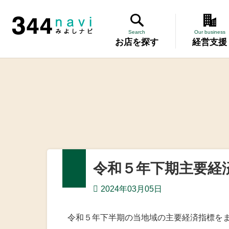
344 Navi
Search
Our business
お店を探す
経営支援
講習会
記帳相談指
個別企業診
労働保険事
令和５年下期主要経
設備・運転
2024年03月05日
優良従業員
令和５年下半期の当地域の主要経済指標を