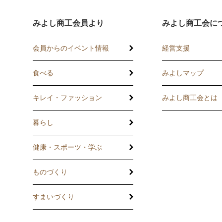
みよし商工会員より
みよし商工会に
会員からのイベント情報
経営支援
食べる
みよしマップ
講習会
記帳相談指導
キレイ・ファッション
みよし商工会とは
個別企業診断
暮らし
労働保険事務委
健康・スポーツ・学ぶ
設備・運転資金
ものづくり
優良従業員表彰
すまいづくり
火災共済制度