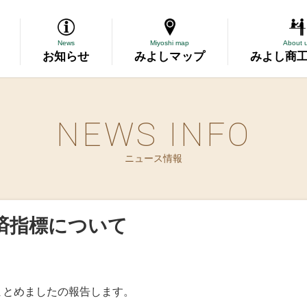
News
Miyoshi map
About 
お知らせ
みよしマップ
みよし商
NEWS INFO
導
ニュース情報
断
務委託
済指標について
資金の相談
表彰
まとめましたの報告します。