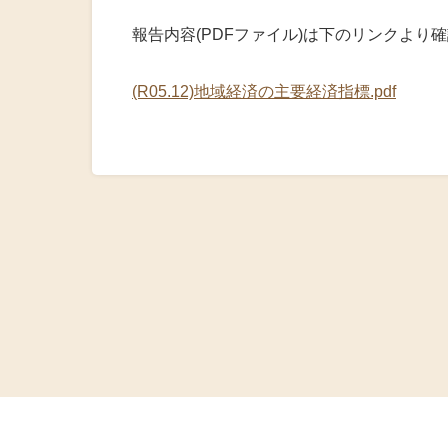
火災共済制
報告内容(PDFファイル)は下のリンクより
中小企業共
(R05.12)地域経済の主要経済指標.pdf
小規模企業
中小企業倒
度
特定退職金