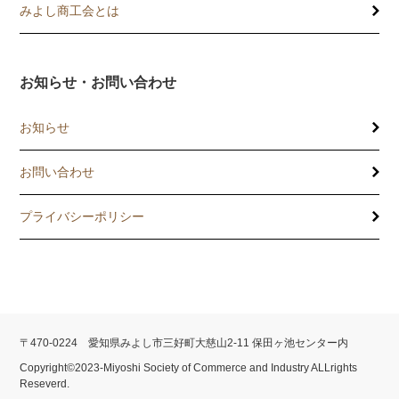
記帳相談指導
みよし商工会とは
個別企業診断
お知らせ・お問い合わせ
労働保険事務委託
お知らせ
設備・運転資金の相談
お問い合わせ
優良従業員表彰
プライバシーポリシー
火災共済制度
中小企業共済制度
小規模企業共済制度
〒470-0224 愛知県みよし市三好町大慈山2-11 保田ヶ池センター内
中小企業倒産防止共済制度
Copyright©2023-Miyoshi Society of Commerce and Industry ALLrights
Reseverd.