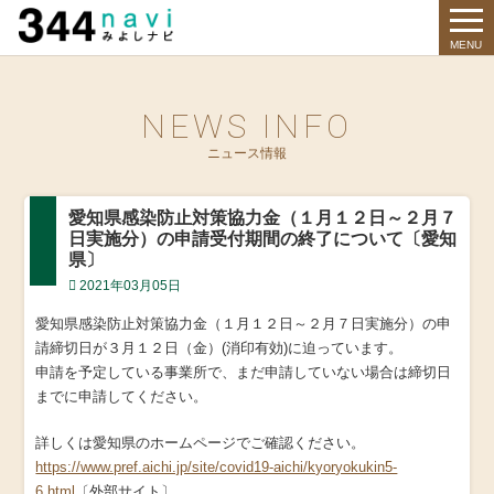
344 Navi
MENU
NEWS INFO
ニュース情報
愛知県感染防止対策協力金（１月１２日～２月７
日実施分）の申請受付期間の終了について〔愛知
県〕
2021年03月05日
愛知県感染防止対策協力金（１月１２日～２月７日実施分）の申
請締切日が３月１２日（金）(消印有効)に迫っています。
申請を予定している事業所で、まだ申請していない場合は締切日
までに申請してください。
詳しくは愛知県のホームページでご確認ください。
https://www.pref.aichi.jp/site/covid19-aichi/kyoryokukin5-
6.html
〔外部サイト〕