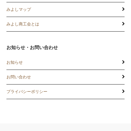
みよしマップ
講習会
記帳相談指導
みよし商工会とは
個別企業診断
お知らせ・お問い合わせ
労働保険事務委託
お知らせ
設備・運転資金の相談
お問い合わせ
優良従業員表彰
プライバシーポリシー
火災共済制度
中小企業共済制度
小規模企業共済制度