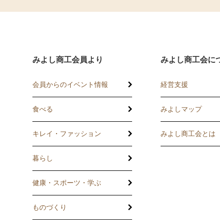
みよし商工会員より
みよし商工会に
会員からのイベント情報
経営支援
食べる
みよしマップ
講習会
記帳相談指導
キレイ・ファッション
みよし商工会とは
個別企業診断
暮らし
労働保険事務委
健康・スポーツ・学ぶ
設備・運転資金
ものづくり