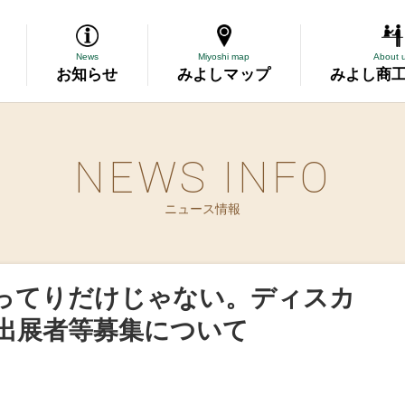
News
Miyoshi map
About 
お知らせ
みよしマップ
みよし商
NEWS INFO
導
ニュース情報
断
務委託
ってりだけじゃない。ディスカ
資金の相談
出展者等募集について
表彰