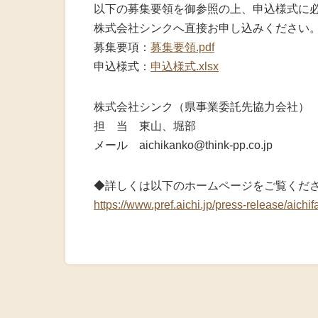
以下の募集要領を御参照の上、申込様式に
株式会社シンクへ直接お申し込みください
募集要項：
募集要領.pdf
申込様式：
申込様式.xlsx
株式会社シンク（県事業委託先協力会社）
担 当 東山、堀部
メール aichikanko@think-pp.co.jp
◆詳しくは以下のホームページをご覧くだ
https://www.pref.aichi.jp/press-release/aichi