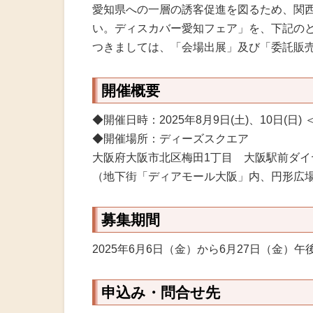
火災共済制
愛知県への一層の誘客促進を図るため、関
い。ディスカバー愛知フェア」を、下記の
中小企業共
つきましては、「会場出展」及び「委託販
小規模企業
開催概要
中小企業倒
◆開催日時：2025年8月9日(土)、10日(日
◆開催場所：ディーズスクエア
度
大阪府大阪市北区梅田1丁目 大阪駅前ダイ
（地下街「ディアモール大阪」内、円形広
特定退職金
募集期間
2025年6月6日（金）から6月27日（金）
申込み・問合せ先