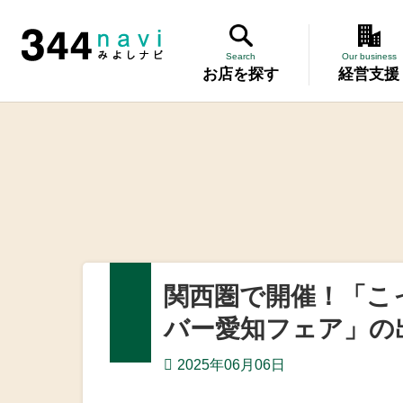
344 Navi
Search
Our business
お店を探す
経営支援
講習会
記帳相談指
個別企業診
労働保険事
関西圏で開催！「こ
設備・運転
バー愛知フェア」の
優良従業員
2025年06月06日