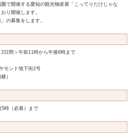
度
西圏で開催する愛知の観光物産展「こってりだけじゃな
とおり開催します。
済制度
売」の募集をします。
共済制度
産防止共済制
) ＜2日間＞午前11時から午後6時まで
ヤモンド地下街2号
場横）
共済制度
午後5時（必着）まで