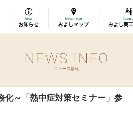
News
Miyoshi map
About 
お知らせ
みよしマップ
みよし商
NEWS INFO
導
ニュース情報
断
務委託
務化～「熱中症対策セミナー」参
資金の相談
表彰