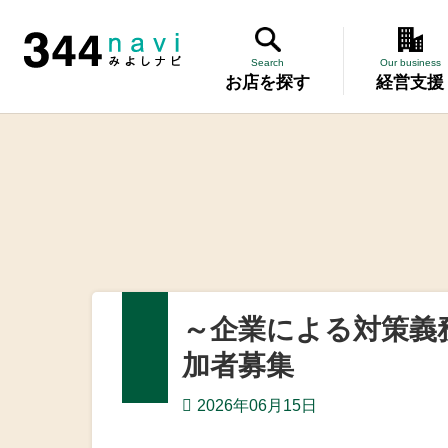
344 Navi
Search
Our business
お店を探す
経営支援
講習会
記帳相談指
個別企業診
労働保険事
～企業による対策義
設備・運転
加者募集
優良従業員
2026年06月15日