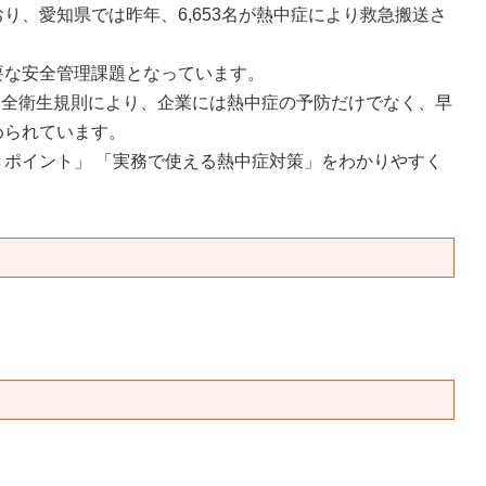
度
、愛知県では昨年、6,653名が熱中症により救急搬送さ
済制度
な安全管理課題となっています。
安全衛生規則により、企業には熱中症の予防だけでなく、早
共済制度
められています。
ポイント」 「実務で使える熱中症対策」をわかりやすく
産防止共済制
共済制度