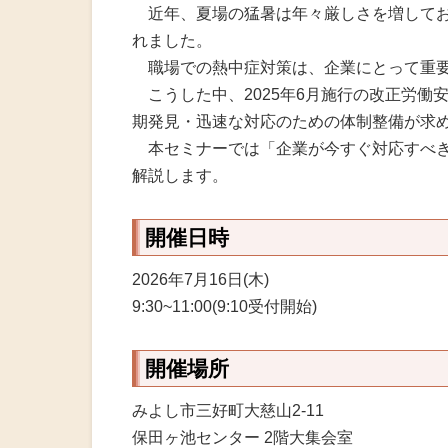
火災共済制
近年、夏場の猛暑は年々厳しさを増しており
れました。
中小企業共
職場での熱中症対策は、企業にとって重要
こうした中、2025年6月施行の改正労働
小規模企業
期発見・迅速な対応のための体制整備が求
本セミナーでは「企業が今すぐ対応すべき
中小企業倒
解説します。
度
開催日時
特定退職金
2026年7月16日(木)
9:30~11:00(9:10受付開始)
開催場所
みよし市三好町大慈山2-11
保田ヶ池センター 2階大集会室