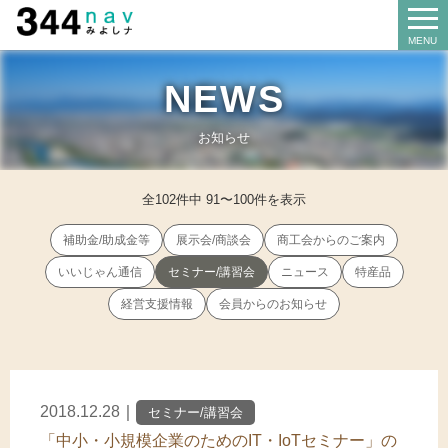
344 Navi
MENU
NEWS
Search
お店を探す
お知らせ
全102件中 91〜100件を表示
About us
みよし商工会とは
補助金/助成金等
展示会/商談会
商工会からのご案内
いいじゃん通信
セミナー/講習会
ニュース
特産品
Our business
経営支援情報
会員からのお知らせ
事業案内
講習会
Miyoshi map
みよしマップ
記帳相談指導
2018.12.28
｜
セミナー/講習会
「中小・小規模企業のためのIT・IoTセミナー」の