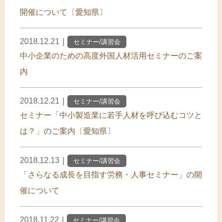
個別企業診断
開催について〔愛知県〕
News
お知らせ
労働保険事務委託
2018.12.21
｜
セミナー/講習会
中小企業のための高度外国人材活用セミナーのご案
設備・運転資金の相談
Contact
内
お問い合わせ
優良従業員表彰
2018.12.21
｜
セミナー/講習会
火災共済制度
セミナー「中小製造業に若手人材を呼び込むコツと
は？」のご案内〔愛知県〕
中小企業共済制度
2018.12.13
｜
セミナー/講習会
小規模企業共済制度
「さらなる成長を目指す労務・人事セミナー」の開
催について
中小企業倒産防止共済制度
特定退職金共済制度
2018.11.22
｜
セミナー/講習会