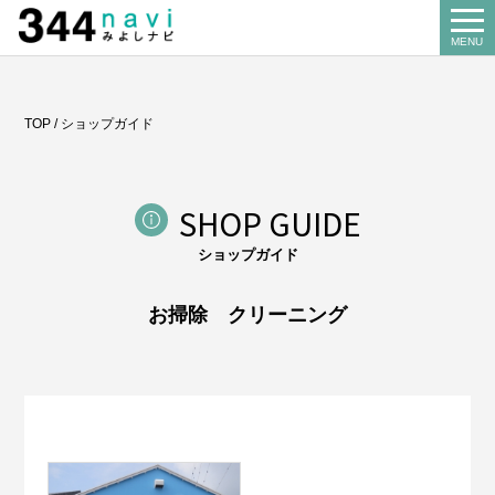
344 Navi
MENU
Search
TOP
/
ショップガイド
お店を探す
About us
SHOP GUIDE
みよし商工会とは
ショップガイド
Our business
事業案内
お掃除 クリーニング
講習会
Miyoshi map
みよしマップ
記帳相談指導
個別企業診断
News
お知らせ