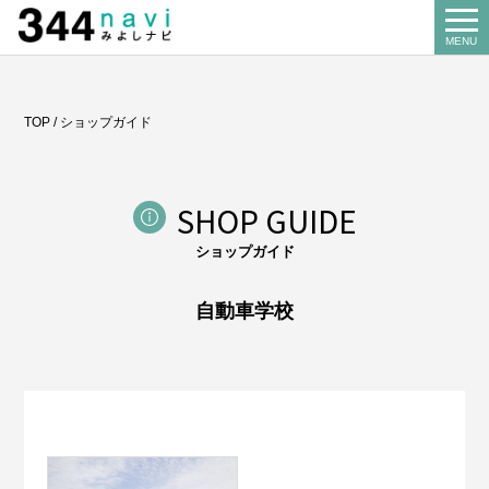
344 Navi
MENU
Search
TOP
/
ショップガイド
お店を探す
About us
SHOP GUIDE
みよし商工会とは
ショップガイド
Our business
事業案内
自動車学校
講習会
Miyoshi map
みよしマップ
記帳相談指導
個別企業診断
News
お知らせ