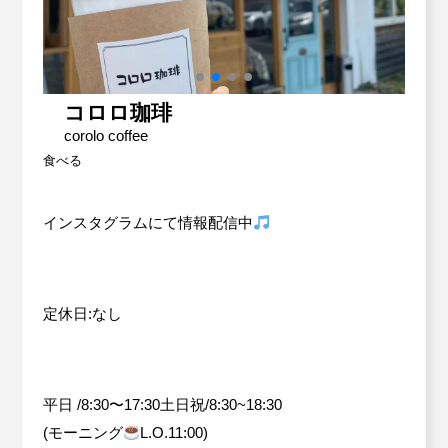
労働保険事務委託
Contact
お問い合わせ
設備・運転資金の相談
コロロ珈琲
優良従業員表彰
corolo coffee
食べる
火災共済制度
インスタグラム
にて情報配信中
中小企業共済制度
小規模企業共済制度
定休日:なし
中小企業倒産防止共済制度
特定退職金共済制度
平日 /8:30〜17:30土日祝/8:30~18:30
(モーニング
L.O.11:00)