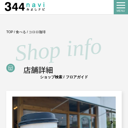
344 Navi
MENU
Search
TOP
/
食べる
/
コロロ珈琲
お店を探す
About us
みよし商工会とは
店舗詳細
Our business
ショップ検索 / フロアガイド
事業案内
講習会
Miyoshi map
みよしマップ
記帳相談指導
個別企業診断
News
お知らせ