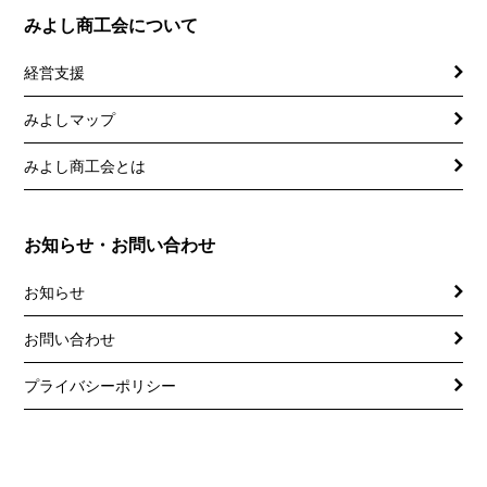
みよし商工会について
経営支援
みよしマップ
講習会
記帳相談指導
みよし商工会とは
個別企業診断
お知らせ・お問い合わせ
労働保険事務委託
お知らせ
設備・運転資金の相談
お問い合わせ
優良従業員表彰
プライバシーポリシー
火災共済制度
中小企業共済制度
小規模企業共済制度