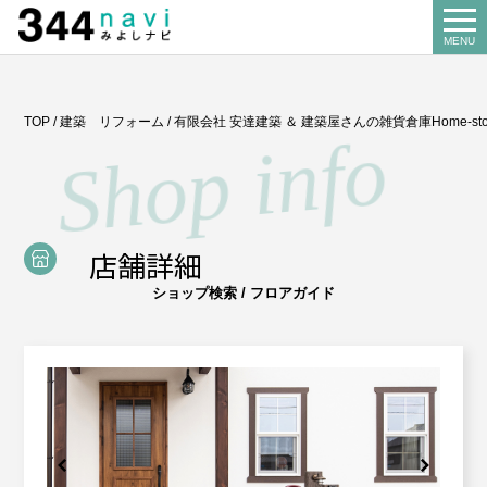
344 Navi
MENU
Search
TOP
/
建築 リフォーム
/
有限会社 安達建築 ＆ 建築屋さんの雑貨倉庫Home-stor
お店を探す
About us
みよし商工会とは
店舗詳細
Our business
ショップ検索 / フロアガイド
事業案内
講習会
Miyoshi map
みよしマップ
記帳相談指導
個別企業診断
News
お知らせ