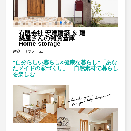
労働保険事務委託
Contact
お問い合わせ
設備・運転資金の相談
有限会社 安達建築 ＆ 建
築屋さんの雑貨倉庫
優良従業員表彰
Home-storage
建築 リフォーム
火災共済制度
“自分らしい暮らし&健康な暮らし”
「あな
たメイドの家づくり」 自然素材で暮らし
中小企業共済制度
を楽しむ
小規模企業共済制度
中小企業倒産防止共済制度
特定退職金共済制度