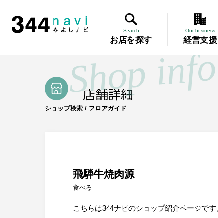
TOP
/
食べる
/
飛騨牛焼肉源
344 Navi
Search
Our business
お店を探す
経営支援
Search
お店を探す
講習会
About us
みよし商工会とは
店舗詳細
記帳相談指
Our business
事業案内
ショップ検索 / フロアガイド
講習会
個別企業診
記帳相談指導
個別企業診断
労働保険事務委託
設備・運転資金の相談
労働保険事
優良従業員表彰
火災共済制度
中小企業共済制度
設備・運転
飛騨牛焼肉源
小規模企業共済制度
中小企業倒産防止共済制度
食べる
特定退職金共済制度
優良従業員
こちらは344ナビのショップ紹介ページです
Miyoshi map
みよしマップ