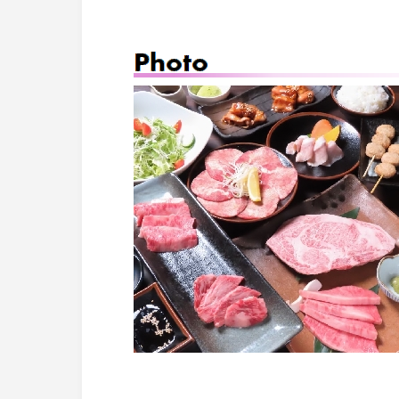
火災共済制
News
お知らせ
中小企業共
Contact
お問い合わせ
小規模企業
中小企業倒
度
特定退職金