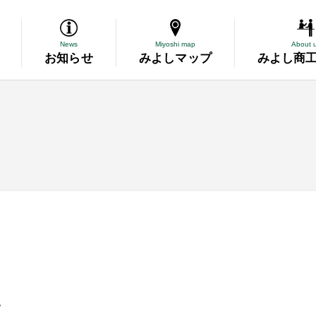
News
Miyoshi map
About 
お知らせ
みよしマップ
みよし商
導
断
務委託
資金の相談
表彰
。