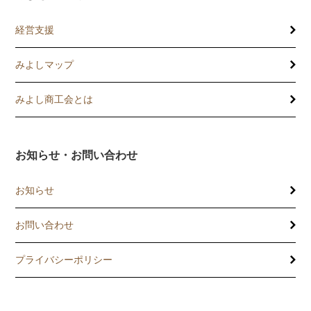
経営支援
みよしマップ
講習会
記帳相談指導
みよし商工会とは
個別企業診断
お知らせ・お問い合わせ
労働保険事務委託
お知らせ
設備・運転資金の相談
お問い合わせ
優良従業員表彰
プライバシーポリシー
火災共済制度
中小企業共済制度