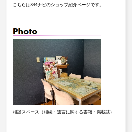
こちらは344ナビのショップ紹介ページです。
労働保険事務委託
Contact
お問い合わせ
設備・運転資金の相談
優良従業員表彰
火災共済制度
中小企業共済制度
小規模企業共済制度
中小企業倒産防止共済制度
相談スペース（相続・遺言に関する書籍・掲載誌）
特定退職金共済制度