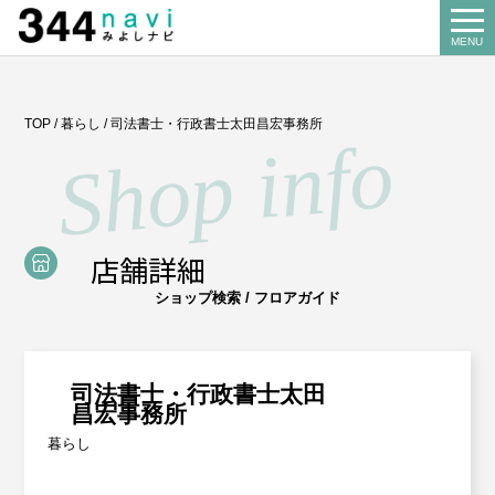
344 Navi
MENU
Search
TOP
/
暮らし
/
司法書士・行政書士太田昌宏事務所
お店を探す
About us
みよし商工会とは
店舗詳細
Our business
ショップ検索 / フロアガイド
事業案内
講習会
Miyoshi map
司法書士・行政書士太田
みよしマップ
記帳相談指導
昌宏事務所
暮らし
個別企業診断
News
お知らせ