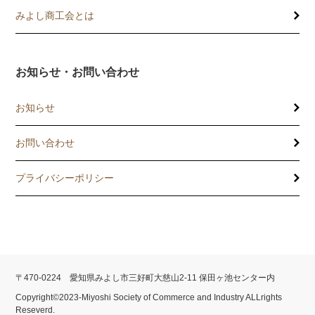
記帳相談指導
みよし商工会とは
個別企業診断
お知らせ・お問い合わせ
労働保険事務委託
お知らせ
設備・運転資金の相談
お問い合わせ
優良従業員表彰
プライバシーポリシー
火災共済制度
中小企業共済制度
小規模企業共済制度
〒470-0224 愛知県みよし市三好町大慈山2-11 保田ヶ池センター内
中小企業倒産防止共済制度
Copyright©2023-Miyoshi Society of Commerce and Industry ALLrights
Reseverd.