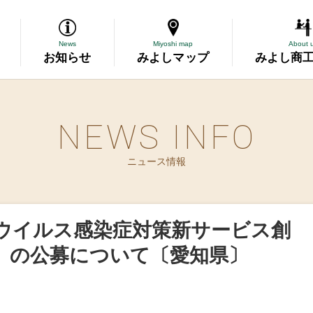
News
Miyoshi map
About 
お知らせ
みよしマップ
みよし商
NEWS INFO
導
ニュース情報
断
務委託
ウイルス感染症対策新サービス創
資金の相談
」の公募について〔愛知県〕
表彰