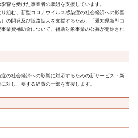
度
影響を受けた事業者の取組を支援しています。
り組む、新型コロナウイルス感染症の社会経済への影響
済制度
品）の開発及び販路拡大を支援するため、「愛知県新型コ
援事業費補助金について、補助対象事業の公募が開始され
共済制度
産防止共済制
染症の社会経済への影響に対応するための新サービス・新
共済制度
業に対し、要する経費の一部を支援します。