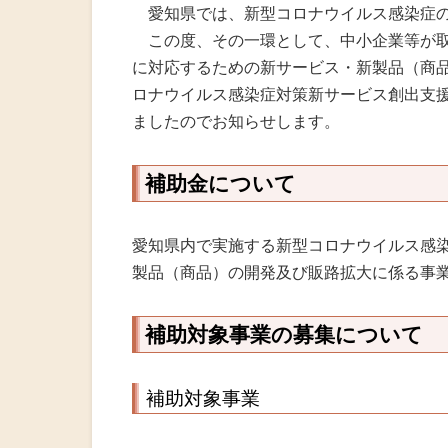
火災共済制
愛知県では、新型コロナウイルス感染症の
この度、その一環として、中小企業等が取
中小企業共
に対応するための新サービス・新製品（商
ロナウイルス感染症対策新サービス創出支
小規模企業
ましたのでお知らせします。
中小企業倒
補助金について
度
愛知県内で実施する新型コロナウイルス感
特定退職金
製品（商品）の開発及び販路拡大に係る事
補助対象事業の募集について
補助対象事業