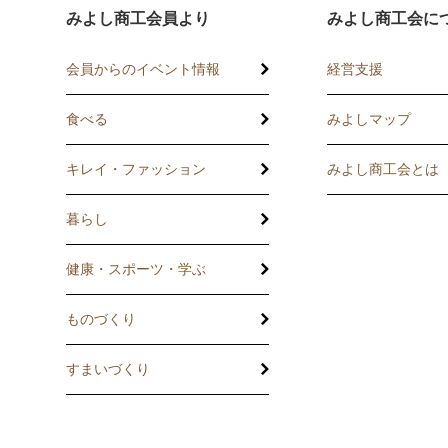
みよし商工会員より
みよし商工会に
会員からのイベント情報
経営支援
食べる
みよしマップ
講習会
記帳相談指導
キレイ・ファッション
みよし商工会とは
個別企業診断
暮らし
労働保険事務委
健康・スポーツ・学ぶ
設備・運転資金
ものづくり
優良従業員表彰
すまいづくり
火災共済制度