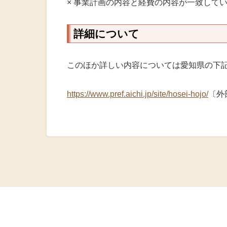
× 事業計画の内容と経費の内容が一致して
詳細について
このほか詳しい内容については愛知県の下
https://www.pref.aichi.jp/site/hosei-hojo/
〔外