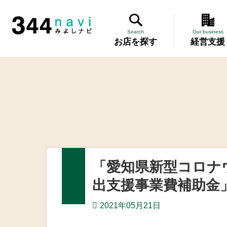
344 Navi
Search
Our business
お店を探す
経営支援
講習会
記帳相談指
個別企業診
労働保険事
「愛知県新型コロナ
設備・運転
出支援事業費補助金
優良従業員
2021年05月21日