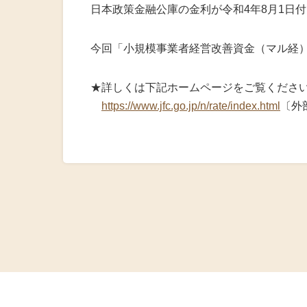
火災共済制
日本政策金融公庫の金利が令和4年8月1日
中小企業共
今回「小規模事業者経営改善資金（マル経）」
小規模企業
★詳しくは下記ホームページをご覧くださ
https://www.jfc.go.jp/n/rate/index.html
〔外
中小企業倒
度
特定退職金