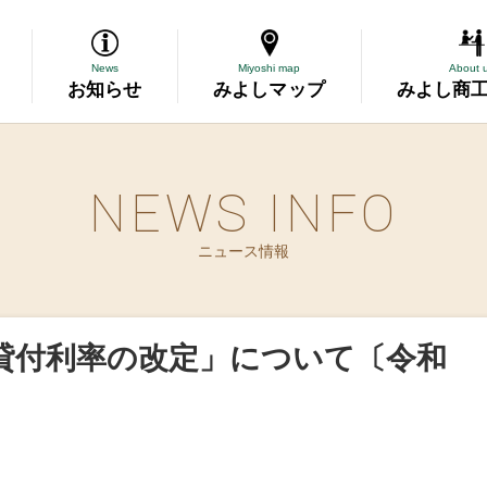
News
Miyoshi map
About 
お知らせ
みよしマップ
みよし商
NEWS INFO
導
ニュース情報
断
務委託
貸付利率の改定」について〔令和
資金の相談
表彰