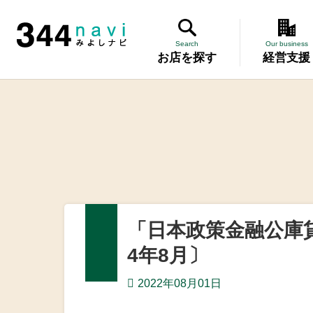
344 Navi
Search
Our business
お店を探す
経営支援
講習会
記帳相談指
個別企業診
労働保険事
「日本政策金融公庫
設備・運転
4年8月〕
優良従業員
2022年08月01日