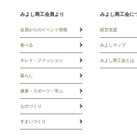
みよし商工会員より
みよし商工会に
会員からのイベント情報
経営支援
食べる
みよしマップ
講習会
記帳相談指導
キレイ・ファッション
みよし商工会とは
個別企業診断
暮らし
労働保険事務委
健康・スポーツ・学ぶ
設備・運転資金
ものづくり
優良従業員表彰
すまいづくり
火災共済制度