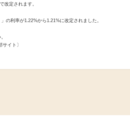
度
付で改定されます。
済制度
の利率が1.22%から1.21%に改定されました。
共済制度
い。
部サイト〕
産防止共済制
共済制度