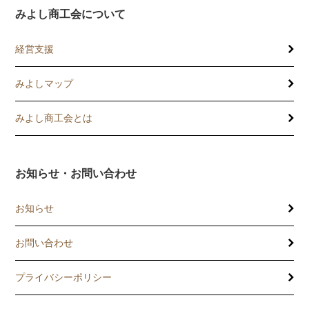
みよし商工会について
経営支援
みよしマップ
講習会
記帳相談指導
みよし商工会とは
個別企業診断
お知らせ・お問い合わせ
労働保険事務委託
お知らせ
設備・運転資金の相談
お問い合わせ
優良従業員表彰
プライバシーポリシー
火災共済制度