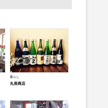
暮らし
丸長商店