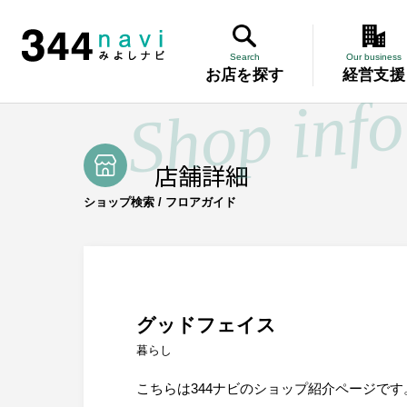
TOP
/
暮らし
/
グッドフェイス
344 Navi
Search
Our business
お店を探す
経営支援
Search
お店を探す
講習会
About us
みよし商工会とは
店舗詳細
記帳相談指
Our business
事業案内
ショップ検索 / フロアガイド
講習会
個別企業診
記帳相談指導
個別企業診断
労働保険事務委託
設備・運転資金の相談
労働保険事
優良従業員表彰
火災共済制度
中小企業共済制度
設備・運転
グッドフェイス
小規模企業共済制度
中小企業倒産防止共済制度
暮らし
特定退職金共済制度
優良従業員
こちらは344ナビのショップ紹介ページです
Miyoshi map
みよしマップ