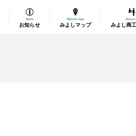
News
Miyoshi map
About 
お知らせ
みよしマップ
みよし商
導
断
務委託
資金の相談
表彰
。