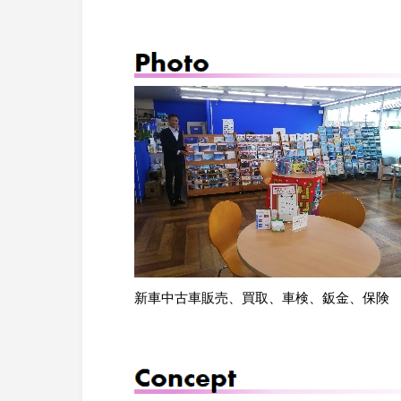
火災共済制
News
お知らせ
中小企業共
Contact
お問い合わせ
小規模企業
中小企業倒
度
特定退職金
新車中古車販売、買取、車検、鈑金、保険