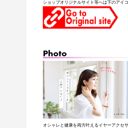
ショップオリジナルサイト等へは下のアイ
火災共済制
News
お知らせ
中小企業共
Contact
お問い合わせ
小規模企業
中小企業倒
度
特定退職金
オシャレと健康を両方叶えるイヤーアクセ