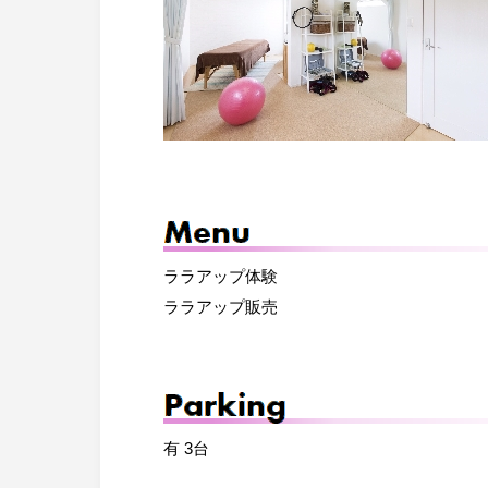
ララアップ体験
ララアップ販売
有 3台