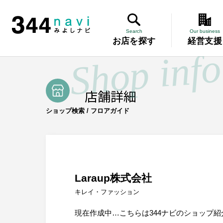
TOP
/
キレイ・ファッション
/
Laraup株式会社
344 Navi
Search
Our business
お店を探す
経営支援
Search
お店を探す
講習会
About us
みよし商工会とは
店舗詳細
記帳相談指
Our business
事業案内
ショップ検索 / フロアガイド
講習会
個別企業診
記帳相談指導
個別企業診断
労働保険事務委託
設備・運転資金の相談
労働保険事
優良従業員表彰
火災共済制度
中小企業共済制度
設備・運転
Laraup株式会社
小規模企業共済制度
中小企業倒産防止共済制度
キレイ・ファッション
特定退職金共済制度
優良従業員
現在作成中…こちらは344ナビのショップ
Miyoshi map
みよしマップ