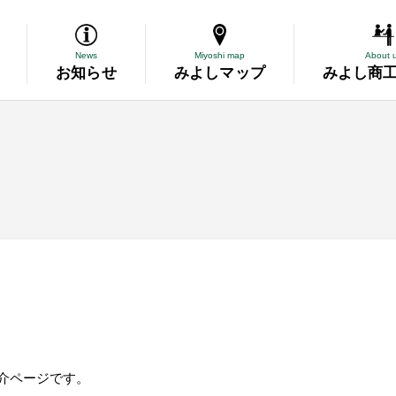
News
Miyoshi map
About 
お知らせ
みよしマップ
みよし商
導
断
務委託
資金の相談
表彰
紹介ページです。