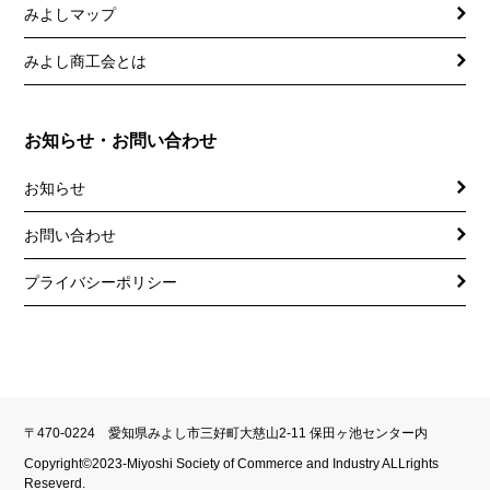
みよしマップ
講習会
記帳相談指導
みよし商工会とは
個別企業診断
お知らせ・お問い合わせ
労働保険事務委託
お知らせ
設備・運転資金の相談
お問い合わせ
優良従業員表彰
プライバシーポリシー
火災共済制度
中小企業共済制度
小規模企業共済制度
中小企業倒産防止共済制度
〒470-0224 愛知県みよし市三好町大慈山2-11 保田ヶ池センター内
Copyright©2023-Miyoshi Society of Commerce and Industry ALLrights
特定退職金共済制度
Reseverd.