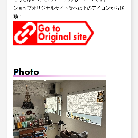
ショップオリジナルサイト等へは下のアイコンから移
労働保険事務委託
動！
Contact
お問い合わせ
設備・運転資金の相談
優良従業員表彰
火災共済制度
中小企業共済制度
小規模企業共済制度
中小企業倒産防止共済制度
特定退職金共済制度