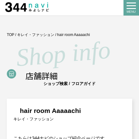
344 Navi
MENU
Search
TOP
/
キレイ・ファッション
/
hair room Aaaaachi
お店を探す
About us
みよし商工会とは
店舗詳細
Our business
ショップ検索 / フロアガイド
事業案内
講習会
Miyoshi map
hair room Aaaaachi
みよしマップ
記帳相談指導
キレイ・ファッション
個別企業診断
News
お知らせ
こちらは344ナビのショップ紹介ページです。